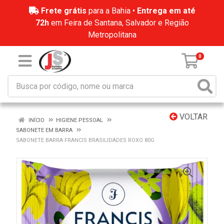
Frete grátis
para a Bahia •
Entrega em até
72h
em Feira de Santana, Salvador e Região
Metropolitana
0
VOLTAR
INÍCIO
HIGIENE PESSOAL
SABONETE EM BARRA
SABONETE BARRA FRANCIS BRASILIDADES ROXO 80G