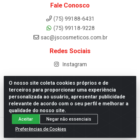
Fale Conosco
(75) 99188-6431
(75) 99118-9228
sac@jscosmeticos.com.br
Redes Sociais
Instagram
O nosso site coleta cookies próprios e de
terceiros para proporcionar uma experiência
Distribuidora de Cosméticos Antoneto LTDA - BA-052,
personalizada ao usuário, apresentar publicidade
km 87 - Industrial, Ipirá - BA, 44600-000 - CNPJ
relevante de acordo com o seu perfil e melhorar a
10.984.107/0001-75
qualidade do nosso site.
Aceitar
Negar não essenciais
Preferências de Cookies