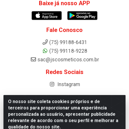
Baixe já nosso APP
Fale Conosco
(75) 99188-6431
(75) 99118-9228
sac@jscosmeticos.com.br
Redes Sociais
Instagram
O nosso site coleta cookies próprios e de
terceiros para proporcionar uma experiência
Distribuidora de Cosméticos Antoneto LTDA - BA-052,
personalizada ao usuário, apresentar publicidade
km 87 - Industrial, Ipirá - BA, 44600-000 - CNPJ
relevante de acordo com o seu perfil e melhorar a
10.984.107/0001-75
qualidade do nosso site.