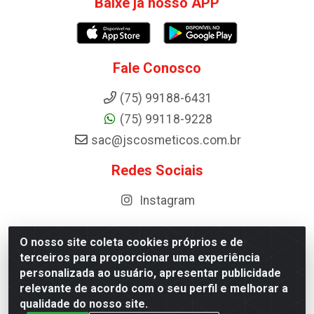
Baixe já nosso APP
Fale Conosco
(75) 99188-6431
(75) 99118-9228
sac@jscosmeticos.com.br
Redes Sociais
Instagram
O nosso site coleta cookies próprios e de
terceiros para proporcionar uma experiência
Distribuidora de Cosméticos Antoneto LTDA - BA-052,
personalizada ao usuário, apresentar publicidade
km 87 - Industrial, Ipirá - BA, 44600-000 - CNPJ
relevante de acordo com o seu perfil e melhorar a
10.984.107/0001-75
qualidade do nosso site.