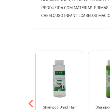
PRODUZIDA COM MATÉRIAS-PRIMAS S
CABELOUSO INFANTILCABELOS MACIO
oo Umidi Hair
Shampoo Umidi Hair
Shampoo