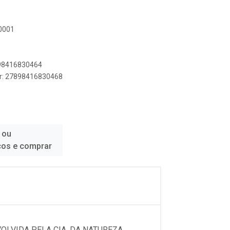
N0001
898416830464
er: 27898416830468
 ou
ços e comprar
OLVIDA PELA CIA. DA NATUREZA,