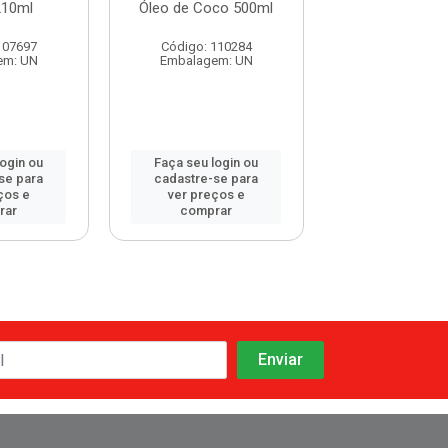
210ml
Óleo de Coco 500ml
Óleo de Argan
107697
Código: 110284
Código: 115
em: UN
Embalagem: UN
Embalagem:
login ou
Faça seu login ou
Faça seu log
se para
cadastre-se para
cadastre-se 
ços e
ver preços e
ver preços
rar
comprar
comprar