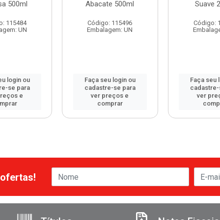
sa 500ml
Abacate 500ml
Suave 
o: 115484
Código: 115496
Código: 
agem: UN
Embalagem: UN
Embalag
u login ou
Faça seu login ou
Faça seu 
re-se para
cadastre-se para
cadastre-
preços e
ver preços e
ver pre
mprar
comprar
comp
ofertas!