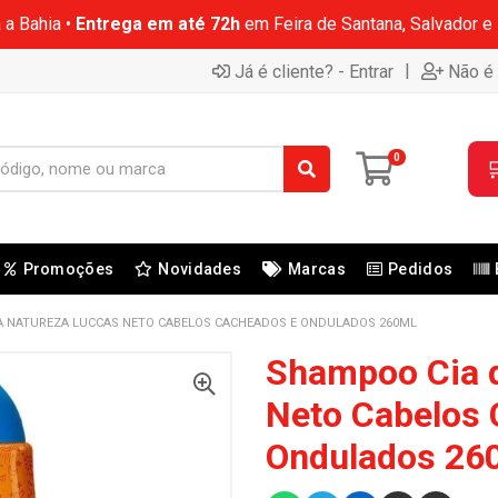
 a Bahia •
Entrega em até 72h
em Feira de Santana, Salvador e
|
Já é cliente? - Entrar
Não é 
0

Promoções
Novidades
Marcas
Pedidos
A NATUREZA LUCCAS NETO CABELOS CACHEADOS E ONDULADOS 260ML
Shampoo Cia 
Neto Cabelos
Ondulados 26