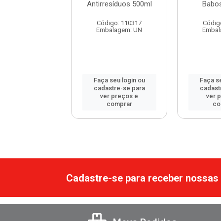
de Argan 500ml
Antirresíduos 500ml
Babo
digo: 115452
Código: 110317
Códig
balagem: UN
Embalagem: UN
Embal
 seu login ou
Faça seu login ou
Faça se
astre-se para
cadastre-se para
cadast
er preços e
ver preços e
ver 
comprar
comprar
co
Cadastre-se para receber nossas 