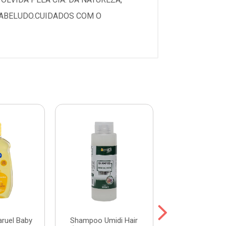
CABELUDO.CUIDADOS COM O
ruel Baby
Shampoo Umidi Hair
Shampoo Umid