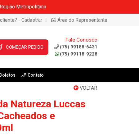
 Região Metropolitana
|
cliente? - Cadastrar
Área do Representante
Fale Conosco

(75) 99188-6431
COMEÇAR PEDIDO
(75) 99118-9228
Boletos
Contato
VOLTAR
da Natureza Luccas
 Cacheados e
0ml