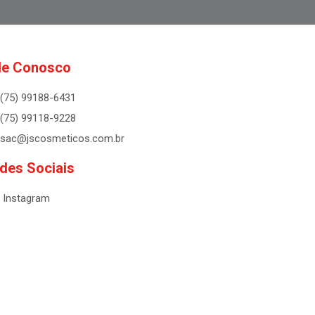
le Conosco
(75) 99188-6431
(75) 99118-9228
sac@jscosmeticos.com.br
des Sociais
Instagram