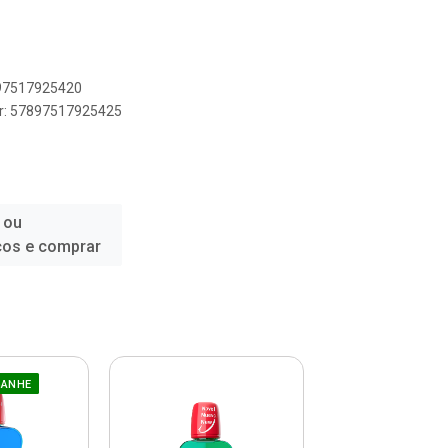
897517925420
er: 57897517925425
 ou
ços e comprar
GANHE