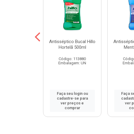
ptico Bucal Hillo
Antisséptico Bucal Hillo
Antissépti
e Max 250ml
Hortelã 500ml
Ment
digo: 116648
Código: 113880
Códig
balagem: UN
Embalagem: UN
Embal
 seu login ou
Faça seu login ou
Faça se
astre-se para
cadastre-se para
cadast
er preços e
ver preços e
ver 
comprar
comprar
co