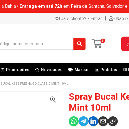
 a Bahia •
Entrega em até 72h
em Feira de Santana, Salvador e
|
Já é cliente? - Entrar
Não é 
0

Promoções
Novidades
Marcas
Pedidos
 BUCAL KESS FRESH&GO CLASSIC MINT 10ML
Spray Bucal K
Mint 10ml