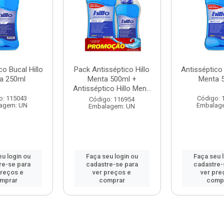
co Bucal Hillo
Pack Antisséptico Hillo
Antisséptico 
a 250ml
Menta 500ml +
Menta 
Antisséptico Hillo Men...
o: 115043
Código: 
Código: 116954
agem: UN
Embalag
Embalagem: UN
u login ou
Faça seu login ou
Faça seu 
re-se para
cadastre-se para
cadastre-
preços e
ver preços e
ver pre
mprar
comprar
comp