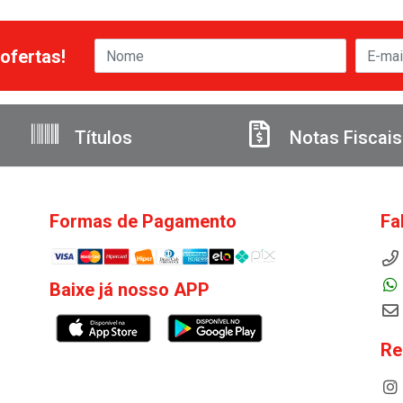
ofertas!
Títulos
Notas Fiscais
Formas de Pagamento
Fa
Baixe já nosso APP
Re