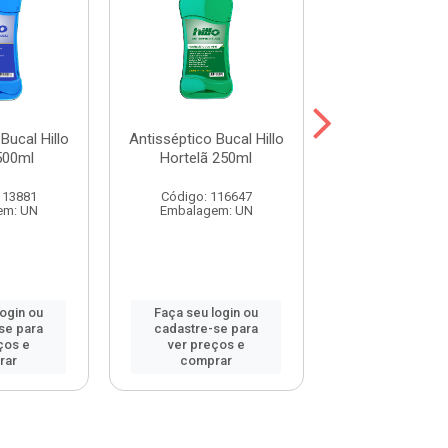
Bucal Hillo
Antisséptico Bucal Hillo
Antisséptico Buc
500ml
Hortelã 250ml
Ice Max 25
113881
Código: 116647
Código: 116
em: UN
Embalagem: UN
Embalagem:
login ou
Faça seu login ou
Faça seu log
se para
cadastre-se para
cadastre-se 
ços e
ver preços e
ver preços
rar
comprar
comprar