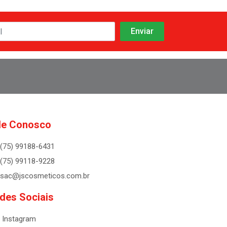
le Conosco
(75) 99188-6431
(75) 99118-9228
sac@jscosmeticos.com.br
des Sociais
Instagram