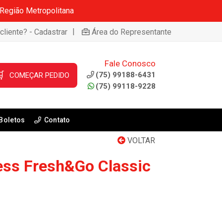
 Região Metropolitana
|
cliente? - Cadastrar
Área do Representante
Fale Conosco

(75) 99188-6431
COMEÇAR PEDIDO
(75) 99118-9228
Boletos
Contato
VOLTAR
ess Fresh&Go Classic