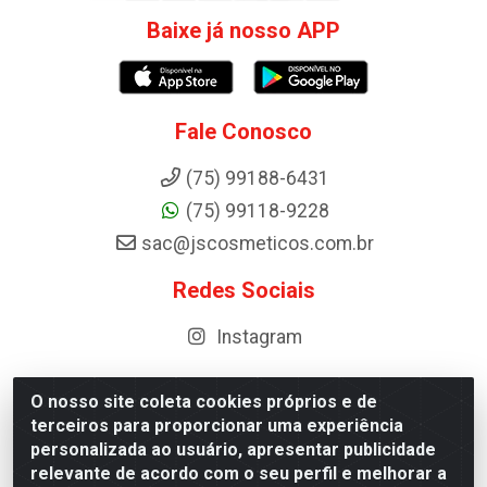
Baixe já nosso APP
Fale Conosco
(75) 99188-6431
(75) 99118-9228
sac@jscosmeticos.com.br
Redes Sociais
Instagram
O nosso site coleta cookies próprios e de
terceiros para proporcionar uma experiência
Distribuidora de Cosméticos Antoneto LTDA - BA-052,
personalizada ao usuário, apresentar publicidade
km 87 - Industrial, Ipirá - BA, 44600-000 - CNPJ
relevante de acordo com o seu perfil e melhorar a
10.984.107/0001-75