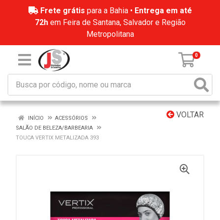
Frete grátis
para a Bahia •
Entrega em até
72h
em Feira de Santana, Salvador e Região
Metropolitana
0
VOLTAR
INÍCIO
ACESSÓRIOS
SALÃO DE BELEZA/BARBEARIA
TOUCA VERTIX METALIZADA 393