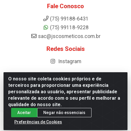
Fale Conosco
(75) 99188-6431
(75) 99118-9228
sac@jscosmeticos.com.br
Redes Sociais
Instagram
O nosso site coleta cookies próprios e de
terceiros para proporcionar uma experiência
Distribuidora de Cosméticos Antoneto LTDA - BA-052,
personalizada ao usuário, apresentar publicidade
km 87 - Industrial, Ipirá - BA, 44600-000 - CNPJ
relevante de acordo com o seu perfil e melhorar a
10.984.107/0001-75
qualidade do nosso site.
Aceitar
Negar não essenciais
Preferências de Cookies