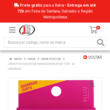
Frete grátis
para a Bahia •
Entrega em até
72h
em Feira de Santana, Salvador e Região
Metropolitana
0
VOLTAR
INÍCIO
UNHA
UNHA POSTIÇA
UNHA POSTIÇA RICCA FRANCESINHA ROSA 1339 - 24
UNIDADES