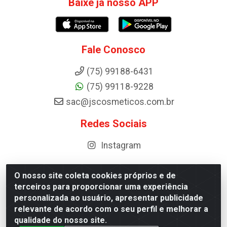
Baixe já nosso APP
Fale Conosco
(75) 99188-6431
(75) 99118-9228
sac@jscosmeticos.com.br
Redes Sociais
Instagram
O nosso site coleta cookies próprios e de
terceiros para proporcionar uma experiência
Distribuidora de Cosméticos Antoneto LTDA - BA-052,
personalizada ao usuário, apresentar publicidade
km 87 - Industrial, Ipirá - BA, 44600-000 - CNPJ
relevante de acordo com o seu perfil e melhorar a
10.984.107/0001-75
qualidade do nosso site.