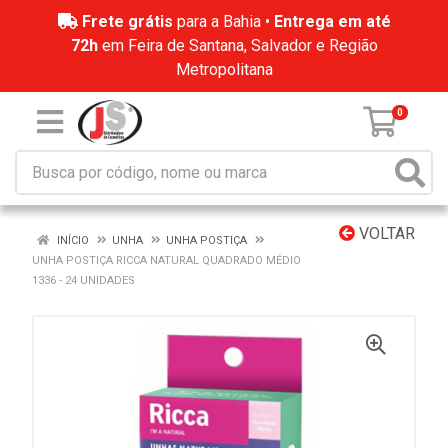
Frete grátis
para a Bahia •
Entrega em até
72h
em Feira de Santana, Salvador e Região
Metropolitana
0
VOLTAR
INÍCIO
UNHA
UNHA POSTIÇA
UNHA POSTIÇA RICCA NATURAL QUADRADO MÉDIO
1336 - 24 UNIDADES