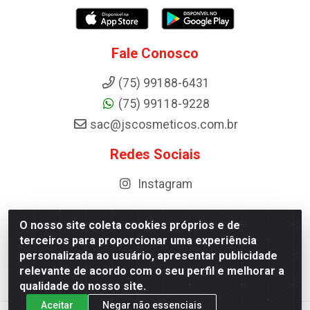
Fale Conosco
(75) 99188-6431
(75) 99118-9228
sac@jscosmeticos.com.br
Redes Sociais
Instagram
O nosso site coleta cookies próprios e de
terceiros para proporcionar uma experiência
Distribuidora de Cosméticos Antoneto LTDA - BA-052,
personalizada ao usuário, apresentar publicidade
km 87 - Industrial, Ipirá - BA, 44600-000 - CNPJ
relevante de acordo com o seu perfil e melhorar a
10.984.107/0001-75
qualidade do nosso site.
Aceitar
Negar não essenciais