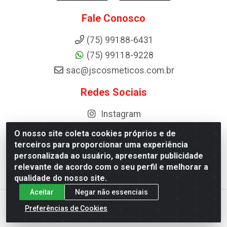
Fale Conosco
(75) 99188-6431
(75) 99118-9228
sac@jscosmeticos.com.br
Redes Sociais
Instagram
O nosso site coleta cookies próprios e de
terceiros para proporcionar uma experiência
personalizada ao usuário, apresentar publicidade
Distribuidora de Cosméticos Antoneto LTDA - BA-052, km 87 -
relevante de acordo com o seu perfil e melhorar a
Industrial, Ipirá - BA, 44600-000 - CNPJ 10.984.107/0001-75
qualidade do nosso site.
Aceitar
Negar não essenciais
Preferências de Cookies