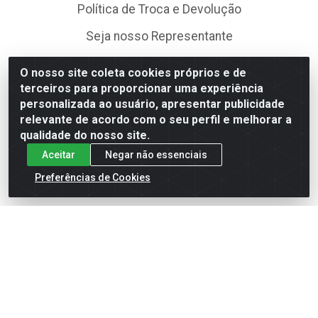
Política de Troca e Devolução
Seja nosso Representante
Site Seguro
O nosso site coleta cookies próprios e de
terceiros para proporcionar uma experiência
personalizada ao usuário, apresentar publicidade
relevante de acordo com o seu perfil e melhorar a
qualidade do nosso site.
Aceitar
Negar não essenciais
Formas de Pagamento
Preferências de Cookies
Baixe já nosso APP
Fale Conosco
(75) 99188-6431