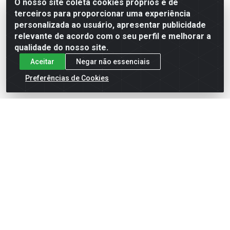
Embalagem: UN
O nosso site coleta cookies próprios e de
terceiros para proporcionar uma experiência
personalizada ao usuário, apresentar publicidade
Faça seu login ou
Faça seu login ou
relevante de acordo com o seu perfil e melhorar a
cadastre-se para
cadastre-se para
qualidade do nosso site.
ver preços e
ver preços e
comprar
comprar
Aceitar
Negar não essenciais
Preferências de Cookies
Cadastre-se para receber nossas ofertas!