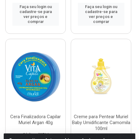
Faça seu login ou
Faça seu login ou
cadastre-se para
cadastre-se para
ver preços e
ver preços e
comprar
comprar
Cera Finalizadora Capilar
Creme para Pentear Muriel
Muriel Argan 40g
Baby Umidificante Camomila
100ml
Código: 83714
Código: 118594
Embalagem: UN