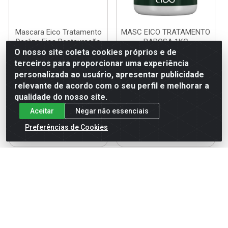
Mascara Eico Tratamento
MASC EICO TRATAMENTO
Desliza Fios Restauração
BABOSA 1KG
Antifrizz 1...
O nosso site coleta cookies próprios e de
Código: 118799
terceiros para proporcionar uma experiência
Código: 118828
Embalagem: UN
Embalagem: UN
personalizada ao usuário, apresentar publicidade
relevante de acordo com o seu perfil e melhorar a
qualidade do nosso site.
Faça seu login ou
Faça seu login ou
Aceitar
Negar não essenciais
cadastre-se para
cadastre-se para
ver preços e
ver preços e
Preferências de Cookies
comprar
comprar