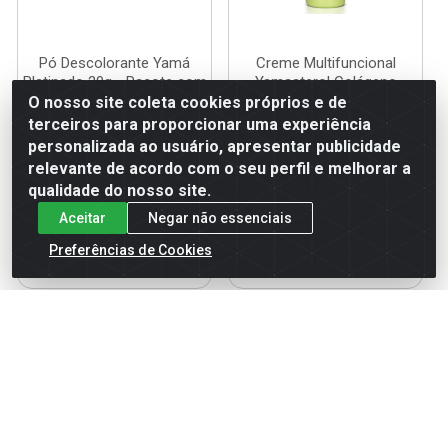
Pó Descolorante Yamá
Creme Multifuncional
Platinado 20g - Pacote com
Yamasterol Colágeno
12 Unidades
Vegetal 320ml
O nosso site coleta cookies próprios e de
terceiros para proporcionar uma experiência
Código: 115548
Código: 117987
Embalagem: DISPLAY C/12
Embalagem: UN
personalizada ao usuário, apresentar publicidade
relevante de acordo com o seu perfil e melhorar a
qualidade do nosso site.
Faça seu login ou
Faça seu login ou
Aceitar
Negar não essenciais
cadastre-se para
cadastre-se para
ver preços e
ver preços e
Preferências de Cookies
comprar
comprar